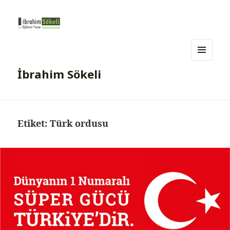
MENÜ
İbrahim Sökeli
VE
BILEŞENLER
Etiket:
Türk ordusu