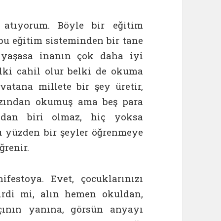
 atıyorum. Böyle bir eğitim
bu eğitim sisteminden bir tane
 yaşasa inanın çok daha iyi
lki cahil olur belki de okuma
tana millete bir şey üretir,
 azından okumuş ama beş para
ndan biri olmaz, hiç yoksa
 bu yüzden bir şeyler öğrenmeye
ğrenir.
festoya. Evet, çocuklarınızı
irdi mi, alın hemen okuldan,
çının yanına, görsün anyayı