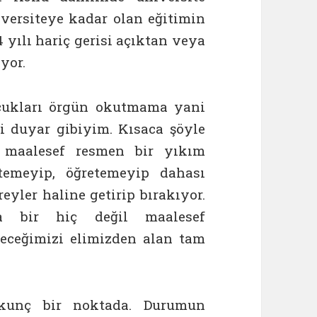
versiteye kadar olan eğitimin
4 yılı hariç gerisi açıktan veya
yor.
ocukları örgün okutmama yani
zi duyar gibiyim.
Kısaca şöyle
z maalesef resmen bir yıkım
itemeyip, öğretemeyip dahası
eyler haline getirip bırakıyor.
a bir hiç değil maalesef
leceğimizi elimizden alan tam
unç bir noktada. Durumun