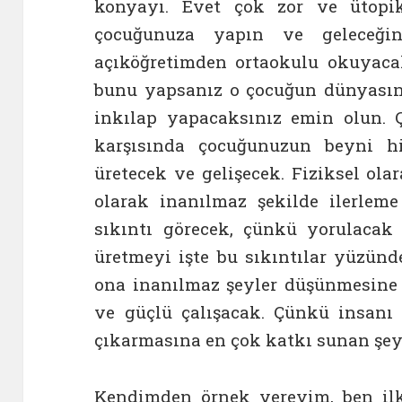
konyayı. Evet çok zor ve ütopik 
çocuğunuza yapın ve geleceğin
açıköğretimden ortaokulu okuyacak
bunu yapsanız o çocuğun dünyası
inkılap yapacaksınız emin olun. Ça
karşısında çocuğunuzun beyni hi
üretecek ve gelişecek. Fiziksel ola
olarak inanılmaz şekilde ilerlem
sıkıntı görecek, çünkü yorulaca
üretmeyi işte bu sıkıntılar yüzün
ona inanılmaz şeyler düşünmesine 
ve güçlü çalışacak. Çünkü insanı 
çıkarmasına en çok katkı sunan şey 
Kendimden örnek vereyim, ben il