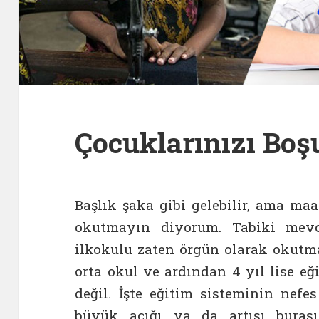
Çocuklarınızı Bo
Başlık şaka gibi gelebilir, ama maa
okutmayın diyorum. Tabiki mevc
ilkokulu zaten örgün olarak okutma
orta okul ve ardından 4 yıl lise e
değil. İşte eğitim sisteminin nef
büyük açığı ya da artısı burası