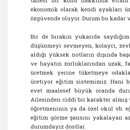
tanesi bir konu hakkında etraflı 
ekonomik olarak kendi ayakları üz
özgüvende oluyor. Durum bu kadar v
Bir de bırakın yukarıda saydığım 
düşünmeyi sevmeyen, kolaycı, zevk
aldığı yüksek notların dışında baş
ve hayatın zorluklarından uzak, f
üretmek yerine tüketmeye odakl
üretiyor eğitim sistemimiz. Hani 
evet maalesef büyük oranda durum
Ailesinden ciddi bir karakter almış 
öğretmeninin ya da özel okul vb. e
eğitim görme şansını yakalayan azı
durumdayız dostlar.