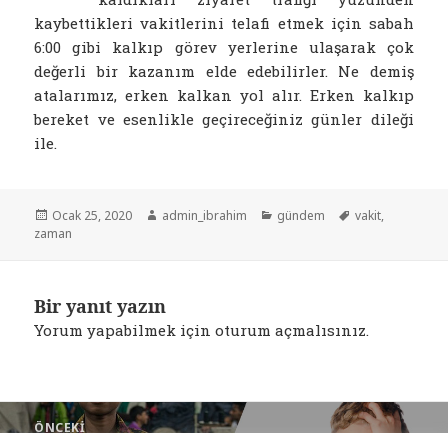
kaybettikleri vakitlerini telafi etmek için sabah
6:00 gibi kalkıp görev yerlerine ulaşarak çok
değerli bir kazanım elde edebilirler. Ne demiş
atalarımız, erken kalkan yol alır. Erken kalkıp
bereket ve esenlikle geçireceğiniz günler dileği
ile.
Yayın
Yazar
Kategoriler
Etiketler
Ocak 25, 2020
admin_ibrahim
gündem
vakit
,
tarihi
zaman
Bir yanıt yazın
Yorum yapabilmek için
oturum açmalısınız
.
Yazı
ÖNCEKI
gezinmesi
Çocuklarınızı Boşuna Okutmayın
Önceki