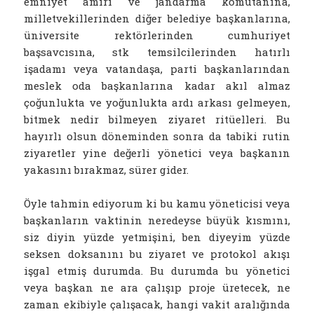
emniyet amiri ve jandarma komutanına,
milletvekillerinden diğer belediye başkanlarına,
üniversite rektörlerinden cumhuriyet
başsavcısına, stk temsilcilerinden hatırlı
işadamı veya vatandaşa, parti başkanlarından
meslek oda başkanlarına kadar akıl almaz
çoğunlukta ve yoğunlukta ardı arkası gelmeyen,
bitmek nedir bilmeyen ziyaret ritüelleri. Bu
hayırlı olsun döneminden sonra da tabiki rutin
ziyaretler yine değerli yönetici veya başkanın
yakasını bırakmaz, sürer gider.
Öyle tahmin ediyorum ki bu kamu yöneticisi veya
başkanların vaktinin neredeyse büyük kısmını,
siz diyin yüzde yetmişini, ben diyeyim yüzde
seksen doksanını bu ziyaret ve protokol akışı
işgal etmiş durumda. Bu durumda bu yönetici
veya başkan ne ara çalışıp proje üretecek, ne
zaman ekibiyle çalışacak, hangi vakit aralığında