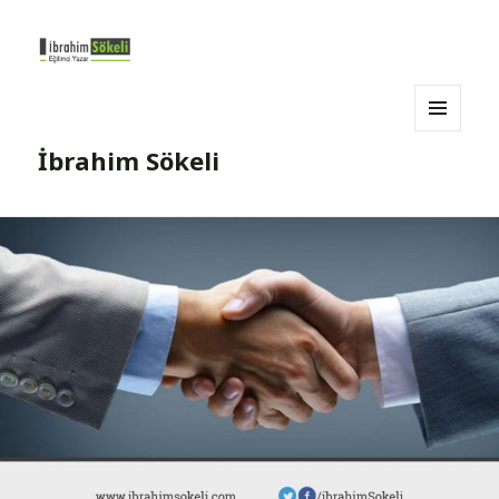
MENÜ
İbrahim Sökeli
VE
BILEŞENLER