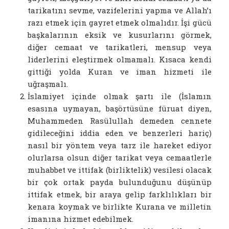
tarikatını sevme, vazifelerini yapma ve Allah’ı
razı etmek için gayret etmek olmalıdır. İşi gücü
başkalarının eksik ve kusurlarını görmek,
diğer cemaat ve tarikatleri, mensup veya
liderlerini eleştirmek olmamalı. Kısaca kendi
gittiği yolda Kuran ve iman hizmeti ile
uğraşmalı.
İslamiyet içinde olmak şartı ile (İslamın
esasına uymayan, başörtüsüne füruat diyen,
Muhammeden Rasülullah demeden cennete
gidileceğini iddia eden ve benzerleri hariç)
nasıl bir yöntem veya tarz ile hareket ediyor
olurlarsa olsun diğer tarikat veya cemaatlerle
muhabbet ve ittifak (birliktelik) vesilesi olacak
bir çok ortak payda bulunduğunu düşünüp
ittifak etmek, bir araya gelip farklılıkları bir
kenara koymak ve birlikte Kurana ve milletin
imanına hizmet edebilmek.