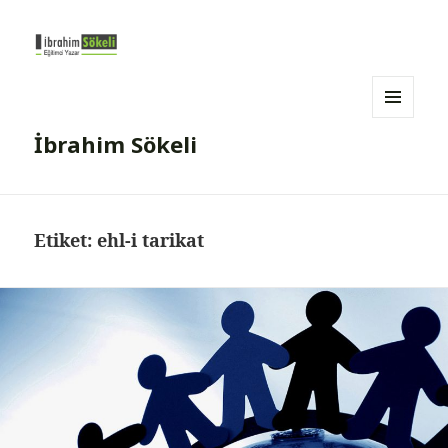
MENÜ
İbrahim Sökeli
VE
BILEŞENLER
Etiket:
ehl-i tarikat