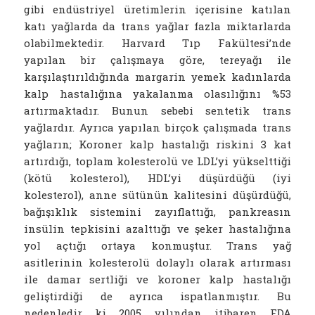
gibi endüstriyel üretimlerin içerisine katılan
katı yağlarda da trans yağlar fazla miktarlarda
olabilmektedir. Harvard Tıp Fakültesi’nde
yapılan bir çalışmaya göre, tereyağı ile
karşılaştırıldığında margarin yemek kadınlarda
kalp hastalığına yakalanma olasılığını %53
artırmaktadır. Bunun sebebi sentetik trans
yağlardır. Ayrıca yapılan birçok çalışmada trans
yağların; Koroner kalp hastalığı riskini 3 kat
artırdığı, toplam kolesterolü ve LDL’yi yükselttiği
(kötü kolesterol), HDL’yi düşürdüğü (iyi
kolesterol), anne sütünün kalitesini düşürdüğü,
bağışıklık sistemini zayıflattığı, pankreasın
insülin tepkisini azalttığı ve şeker hastalığına
yol açtığı ortaya konmuştur. Trans yağ
asitlerinin kolesterolü dolaylı olarak artırması
ile damar sertliği ve koroner kalp hastalığı
geliştirdiği de ayrıca ispatlanmıştır. Bu
nedenledir ki 2005 yılından itibaren FDA