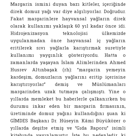
Margarin ismini duyan bazı kitleler, içeriğinde
direk domuz yağı var diye algılıyorlar. Doğrudur.
Fakat margarinlere hayvansal yağların direk
olarak kullanımı yaklaşık 60 yıl kadar önce idi.
Hidrojenizasyon teknolojisi ülkemizde
uygulanmadan önce hayvansal iç yağların
eritilerek sıvı yağlarla karıştırmak suretiyle
kullanımı yaygınlık gösteriyordu. Hatta o
zamanlarda yaşayan İslam Alimlerinden Ahmed
Husrev Altınbaşak (rh): “margarin yemeyin
kardeşim, domuzların yağlarını eritip içerisine
karıştırıyorlar” demiş ve Müslümanları
margarinden uzak tutmaya çalışmıştı. Yine o
yıllarda
memleket bu haberlerle çalkanırken bu
durumu inkar eden bir margarin firmasının,
üretiminde domuz yağını kullandığını şuan ki
GİMDES Başkanı Dr. Hüseyin Kâmi Büyüközer o
yıllarda deşifre etmiş ve “Gıda Raporu” isimli
kitabında yayınlamıştır. İşte bu nedenledir ki