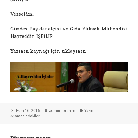
Vesselâm..
Gimdes Baş denetçisi ve Gıda Yüksek Mühendisi
Hayreddin İŞBİLİR
Yazının kaynağı için tıklayınız.
Yayın
Yazar
Kategoriler
Ekim 16, 2016
admin_ibrahim
Yazım
tarihi
Aşamasındakiler