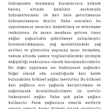
hidrojenden doymamış kısımlarının yüksek
basınç altında katalizör yardımıyla
hidrojenlenmesi ile katı hale getirilmesine
hidrojenizasyon denilir. Daha sonraları bu
uygulamanın zararları keşfedilmiş ve esterleşme
reaksiyonu ile zararı meydana getiren trans
yağlar çoğunlukla giderilmeye çalışılmıştır.
İnteresterifikasyon, yağ molekülündeki yağ
asitleri ve gliserolün yapısına zarar vermeden,
vakum altında sadece trigliseridlerdeki yerleşim
değişikliği reaksiyonu olarak tanımlandırılabilir.
Bir diğer uygulama ise fraksiyonel yağlardır.
Doğal olarak oda sıcaklığında katı halde
bulunabilen bitkisel yağlar mevcuttur. Bu bitkisel
katı yağların sıvı yağlarla karıştırılması ve
soğutularak kristallendirilmesi ile üretilir
fraksiyonel yağlar. Daha çok palm yağları
kullanılır. Palm yağlarının stearik asitlerle
zengin stearin kısmı fiziksel olarak ayrıştırılır