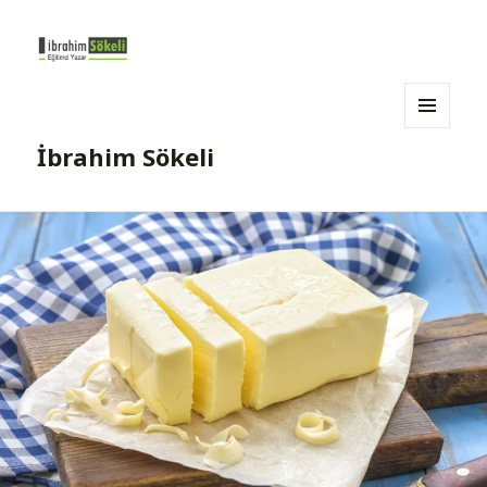
MENÜ
İbrahim Sökeli
VE
BILEŞENLER